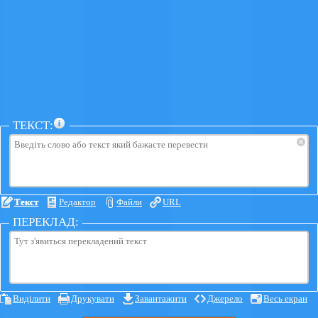
ТЕКСТ:
×
Текст
Редактор
Файли
URL
ПЕРЕКЛАД:
Виділити
Друкувати
Завантажити
Джерело
Весь екран