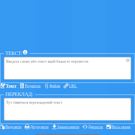
ТЕКСТ:
×
Текст
Редактор
Файли
URL
ПЕРЕКЛАД:
Виділити
Друкувати
Завантажити
Джерело
Весь екран