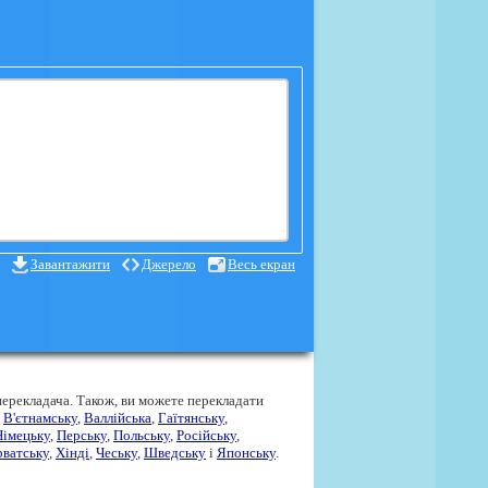
Завантажити
Джерело
Весь екран
ерекладача. Також, ви можете перекладати
,
В'єтнамську
,
Валлійська
,
Гаїтянську
,
Німецьку
,
Перську
,
Польську
,
Російську
,
рватську
,
Хінді
,
Чеську
,
Шведську
і
Японську
.