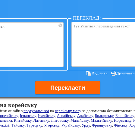
ПЕРЕКЛАД:
×
Виділити
Друкувати
Перекласти
 на корейську
інки онлайн з
португальської
на
корейську мову
за допомогою безкоштовного п
онезійську
,
Іспанську
,
Італійську
,
Англійську
,
Арабську
,
Болгарську
,
Боснійську
ланська
,
Китайську
,
Латиську
,
Литовську
,
Малайську
,
Мальтійську
,
Норвезьку
,
уахілі
,
Тайську
,
Турецьку
,
Угорську
,
Українську
,
Урду
,
Французьку
,
Фінську
,
Хо