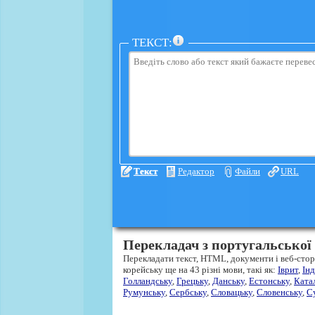
ТЕКСТ:
Текст
Редактор
Файли
URL
Перекладач з португальської
Перекладати текст, HTML, документи і веб-стор
корейську ще на 43 різні мови, такі як:
Іврит
,
Інд
Голландську
,
Грецьку
,
Данську
,
Естонську
,
Ката
Румунську
,
Сербську
,
Словацьку
,
Словенську
,
С