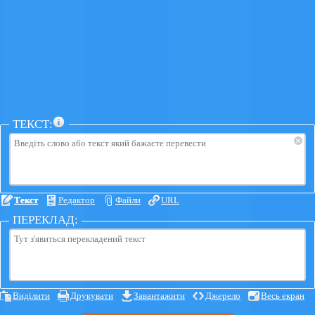
ТЕКСТ:
×
Текст
Редактор
Файли
URL
ПЕРЕКЛАД:
Виділити
Друкувати
Завантажити
Джерело
Весь екран